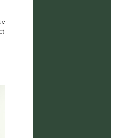
ac
et