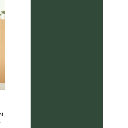
at,
r