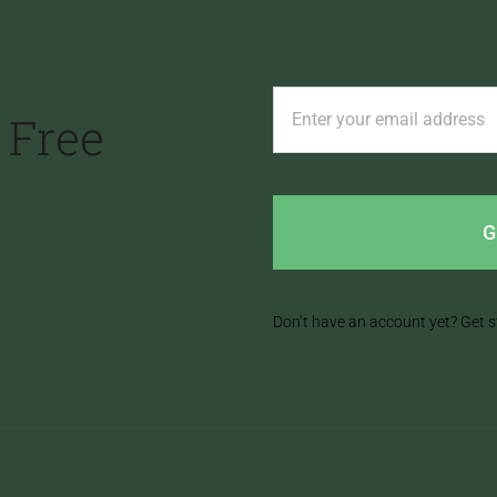
 Free
G
Don’t have an account yet? Get s