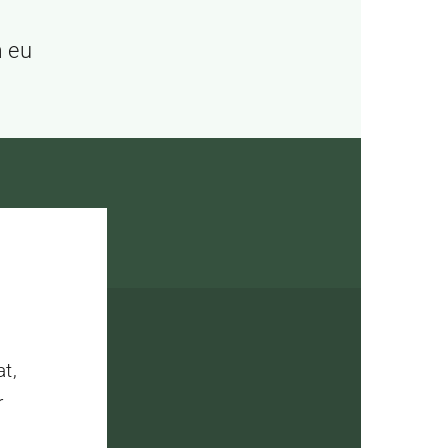
m eu
at,
r