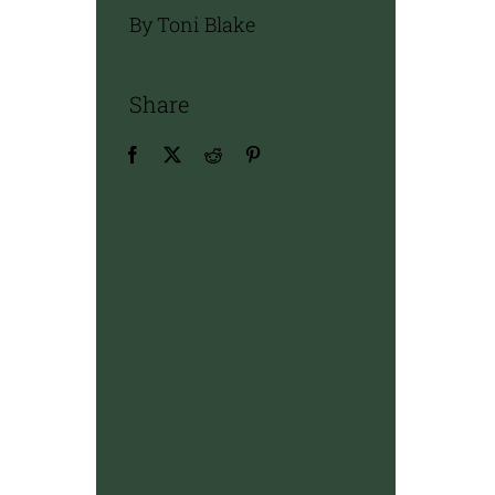
By Toni Blake
Share