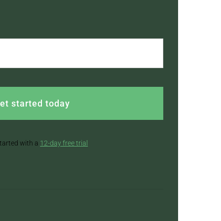
et started today
tarted with a
12-day free trial