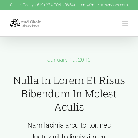
Skip
Call Us Today! (619) 234-TONI (8664)
|
toni@2ndchairservices.com
to
content
January 19, 2016
Nulla In Lorem Et Risus
Bibendum In Molest
Aculis
Nam lacinia arcu tortor, nec
luctus nibh dignissim eu